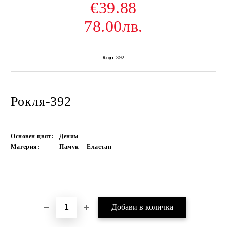
€39.88
78.00лв.
Код:
392
Рокля-392
Основен цвят:
Деним
Материя:
Памук
Еластан
Добави в желани