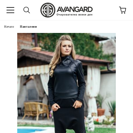
Начало
Панталони