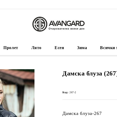
Пролет
Лято
Есен
Зима
Всички 
Дамска блуза (267
Код:
267-2
Дамска блуза-267