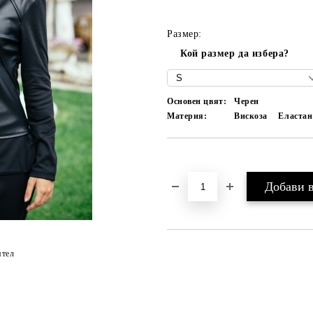
Размер:
Кой размер да избера?
Основен цвят:
Черен
Материя:
Вискоза
Еластан
Добави в желани
ятел