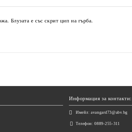
жа. Блузата е със скрит цип на гърба.
Информация за контакти:
Имейл:
avangard73@abv.bg
Телефон:
0889-255-311