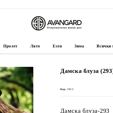
Пролет
Лято
Есен
Зима
Всички 
Дамска блуза (293
Код:
293-3
Дамска блуза-293