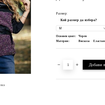
Размер:
Кой размер да избера?
Основен цвят:
Черен
Материя:
Вискоза
Еластан
Добави в желани
ятел