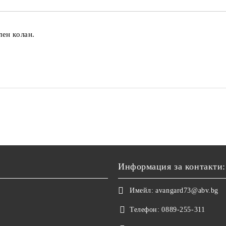
лен колан.
Информация за контакти:
Имейл:
avangard73@abv.bg
Телефон:
0889-255-311