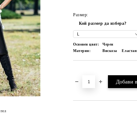
Размер:
Кой размер да избера?
Основен цвят:
Черен
Материя:
Вискоза
Еластан
Добави в желани
ятел