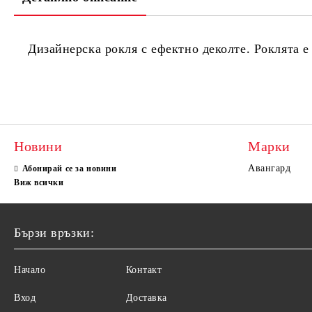
Дизайнерска рокля с ефектно деколте. Роклята е
Новини
Марки
Авангард
Абонирай се за новини
Виж всички
Бързи връзки:
Начало
Контакт
Вход
Доставка