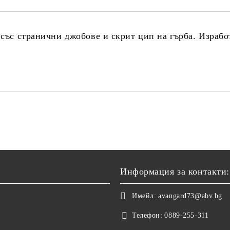
 със странични джобове и скрит цип на гърба. Израбо
Информация за контакти:
Имейл:
avangard73@abv.bg
Телефон:
0889-255-311