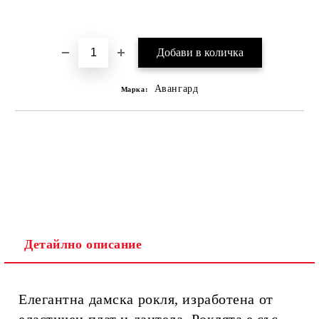
Добави в желани
Авангард
Марка:
Детайлно описание
Елегантна дамска рокля, изработена от