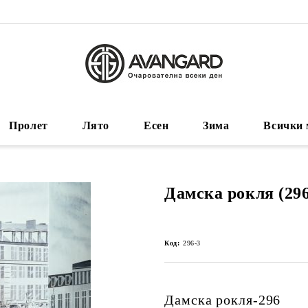
Пролет
Лято
Есен
Зима
Всички 
Дамска рокля (296
Код:
296-3
Дамска рокля-296