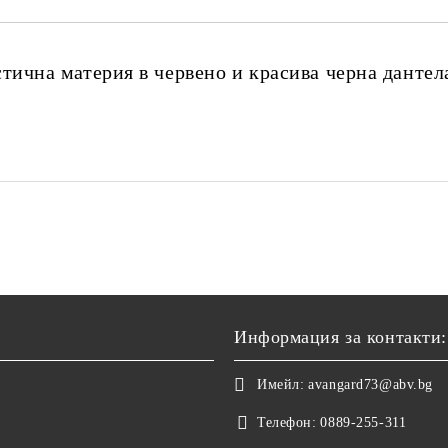
тична материя в червено и красива черна дантела
Информация за контакти:
Имейл:
avangard73@abv.bg
Телефон:
0889-255-311