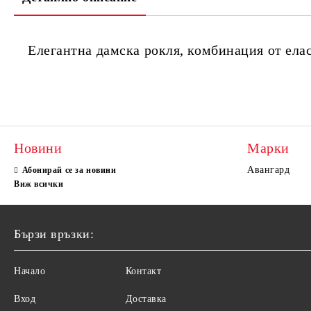
Елегантна дамска рокля, комбинация от елас
Новини
Марки
Авангард
Абонирай се за новини
Виж всички
Бързи връзки:
Начало
Контакт
Вход
Доставка