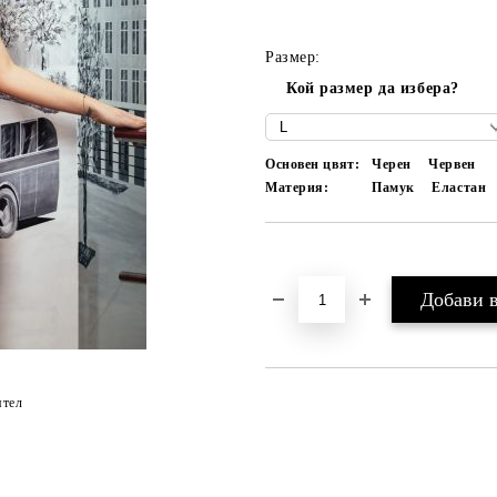
Размер:
Кой размер да избера?
Основен цвят:
Черен
Червен
Материя:
Памук
Еластан
Добави в желани
ятел