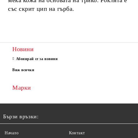
мека кожа на основата на трико. Роклята е
със скрит цип на гърба.
Новини
Абонирай се за новини
Виж всички
Марки
Бързи връзки:
Начало
Контакт