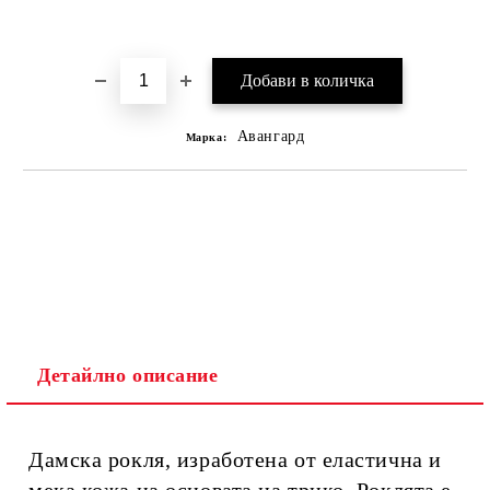
Добави в желани
Авангард
Марка:
Детайлно описание
Дамска рокля, изработена от еластична и