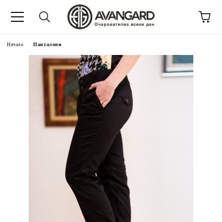
Начало
Панталони