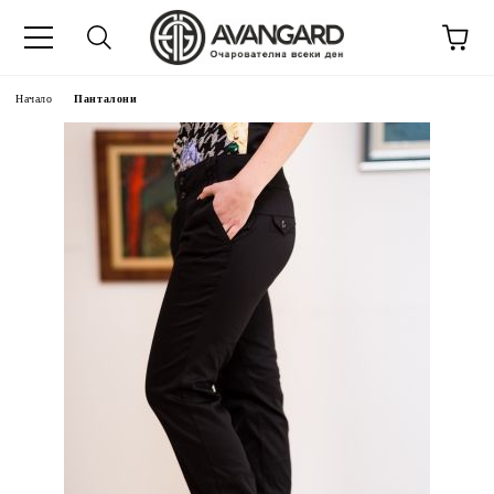
Начало
Панталони