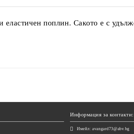
и еластичен поплин. Сакото е с удълж
Информация за контакти:
Имейл:
avangard73@abv.bg