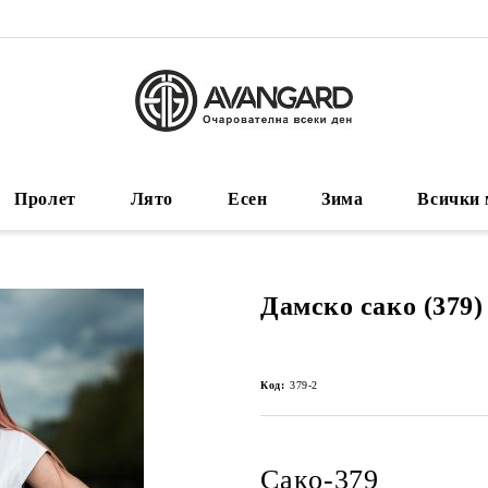
Пролет
Лято
Есен
Зима
Всички 
Дамско сако (379)
Код:
379-2
Сако-379