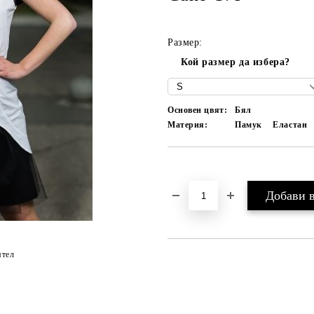
Размер:
Кой размер да избера?
Основен цвят:
Бял
Материя:
Памук
Еластан
Добави в желани
ятел