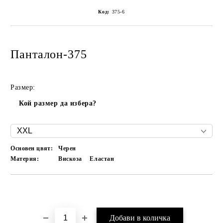
Код:
375-6
Панталон-375
Размер:
Кой размер да избера?
Основен цвят:
Черен
Материя:
Вискоза
Еластан
Добави в желани