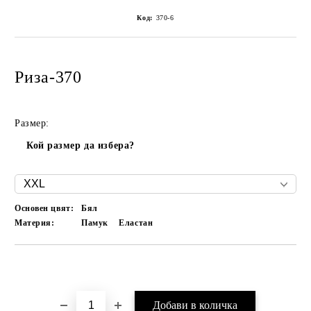
Код:
370-6
Риза-370
Размер:
Кой размер да избера?
Основен цвят:
Бял
Материя:
Памук
Еластан
Добави в желани