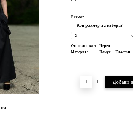
Размер:
Кой размер да избера?
Основен цвят:
Черен
Материя:
Памук
Еластан
Добави в желани
ятел