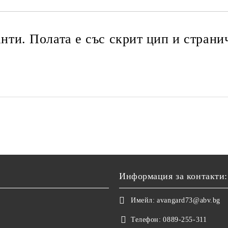
анти. Полата е със скрит цип и страни
Информация за контакти:
Имейл:
avangard73@abv.bg
Телефон:
0889-255-311