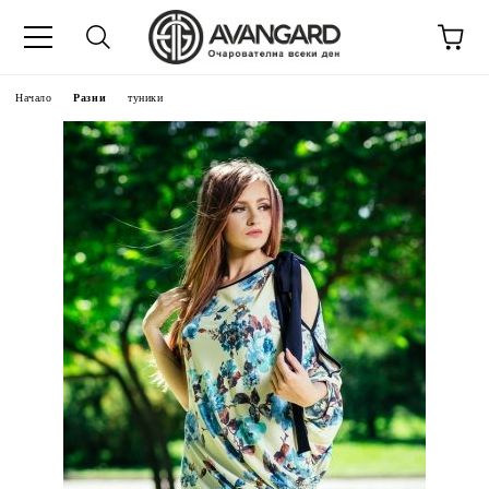
Начало
Разни
туники