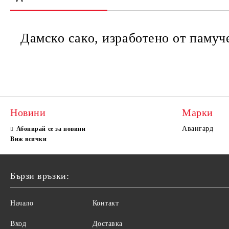
Дамско сако, изработено от памуч
Новини
Марки
Авангард
Абонирай се за новини
Виж всички
Бързи връзки:
Начало
Контакт
Вход
Доставка