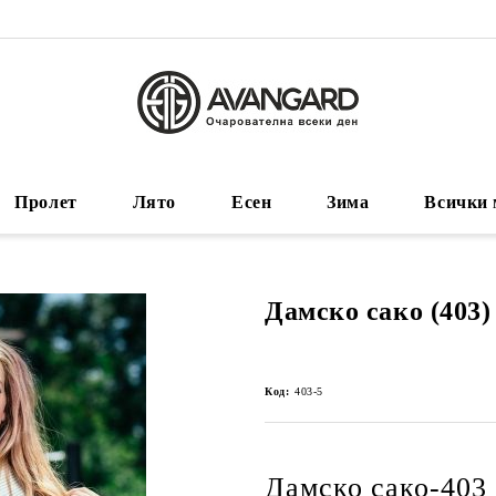
Пролет
Лято
Есен
Зима
Всички 
Дамско сако (403)
Код:
403-5
Дамско сако-403