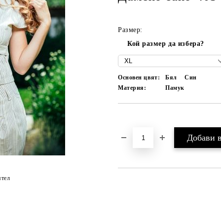
Размер:
Кой размер да избера?
Основен цвят:
Бял
Син
Материя:
Памук
Добави в желани
ятел