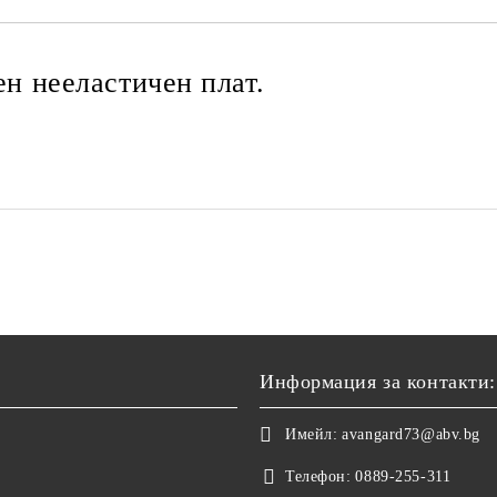
ен нееластичен плат.
Информация за контакти:
Имейл:
avangard73@abv.bg
Телефон:
0889-255-311