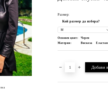
Размер:
Кой размер да избера?
Основен цвят:
Черен
Материя:
Вискоза
Еластан
Добави в желани
ятел