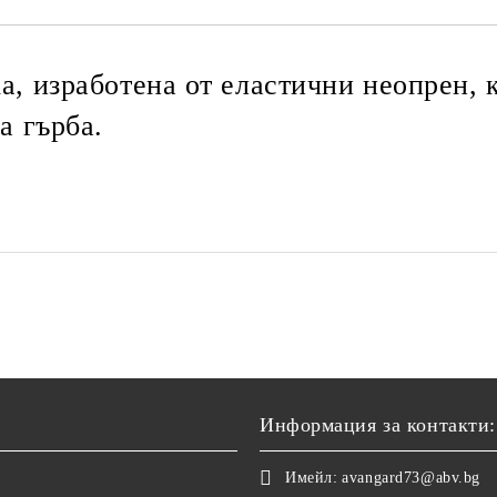
а, изработена от еластични неопрен, к
а гърба.
Информация за контакти:
Имейл:
avangard73@abv.bg