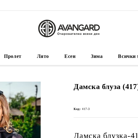
Пролет
Лято
Есен
Зима
Всички 
Дамска блуза (417
Код:
417-3
Дамска блузка-4