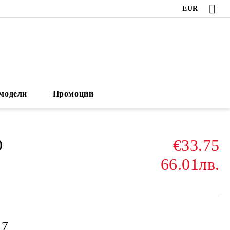
EUR
модели
Промоции
€33.75
)
66.01лв.
17