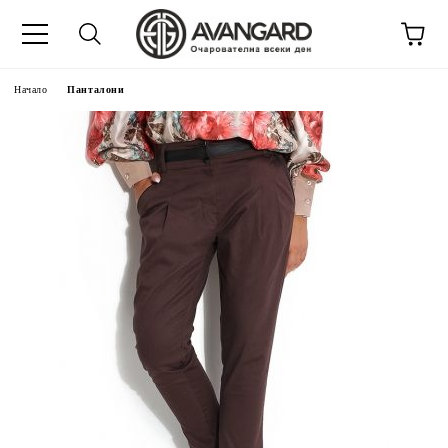
Начало
Панталони