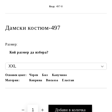
Код:
497-8
Дамски костюм-497
Размер:
Кой размер да избера?
Основен цвят:
Черен
Бял
Капучино
Материя:
Коприна
Вискоза
Еластан
Добави в желани