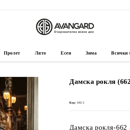
Пролет
Лято
Есен
Зима
Всички 
Дамска рокля (662
Код:
662-1
Дамска рокля-662