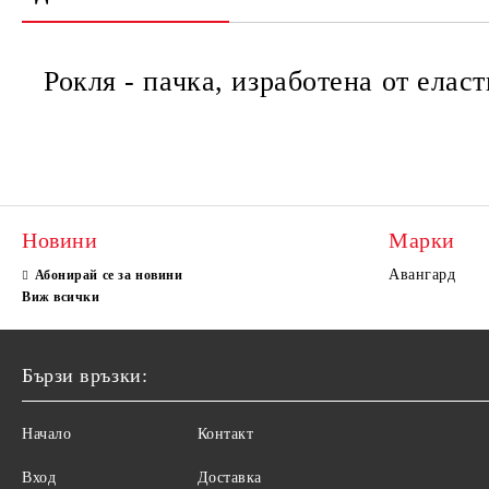
Рокля - пачка, изработена от елас
Новини
Марки
Авангард
Абонирай се за новини
Виж всички
Бързи връзки:
Начало
Контакт
Вход
Доставка