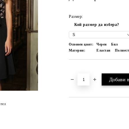
Размер:
Кой размер да избера?
Основен цвят:
Черен
Бял
Материя:
Еластан
Полиест
Добави в желани
ятел