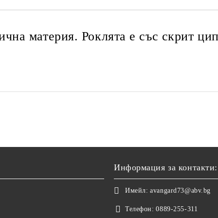
тична материя. Роклята е със скрит цип
Информация за контакти:
Имейл:
avangard73@abv.bg
Телефон:
0889-255-311