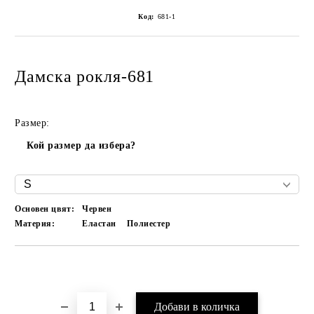
Код:
681-1
Дамска рокля-681
Размер:
Кой размер да избера?
Основен цвят:
Червен
Материя:
Еластан
Полиестер
Добави в желани