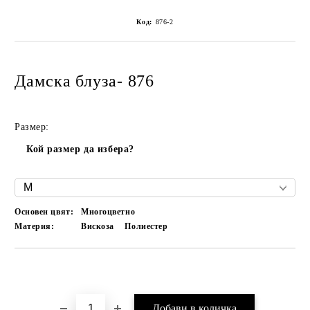
Код:
876-2
Дамска блуза- 876
Размер:
Кой размер да избера?
Основен цвят:
Многоцветно
Материя:
Вискоза
Полиестер
Добави в желани