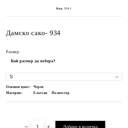
Код:
934-1
Дамско сако- 934
Размер:
Кой размер да избера?
Основен цвят:
Черен
Материя:
Еластан
Полиестер
Добави в желани