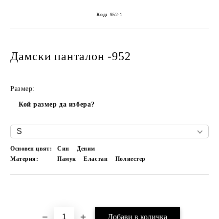
Код:
952-1
Дамски панталон -952
Размер:
Кой размер да избера?
Основен цвят:
Син
Деним
Материя:
Памук
Еластан
Полиестер
Добави в желани