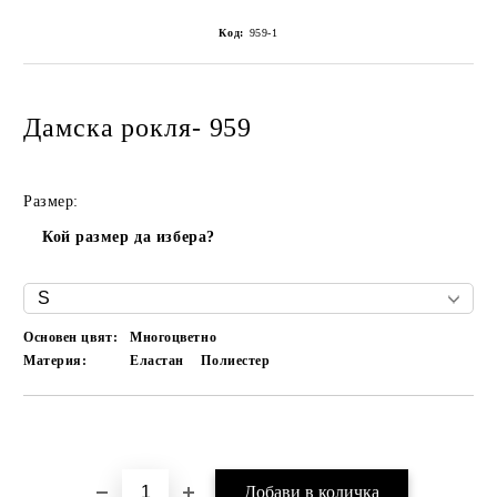
Код:
959-1
Дамска рокля- 959
Размер:
Кой размер да избера?
Основен цвят:
Многоцветно
Материя:
Еластан
Полиестер
Добави в желани