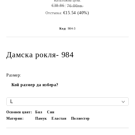
Каталожна цена:
€38.86
76.00лв.
€15.54 (40%)
Отстъпка:
Код:
984-3
Дамска рокля- 984
Размер:
Кой размер да избера?
Основен цвят:
Бял
Син
Материя:
Памук
Еластан
Полиестер